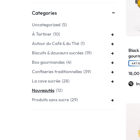
Categories
Boissons sucrées
À Tartiner
Uncategorized
5
Chocolats artisanaux
Produits sans sucre
À Tartiner
10
Autour du Café & du Thé
1
Confiseries traditionnelles
Spécialités régionales
Black
Biscuits & douceurs sucrées
19
gourm
Box gourmandes
4
À Tartiner
Box gourmandes
ARTI
Confiseries traditionnelles
39
18,0
Produits sans sucre
La cave sucrée
28
I
Nouveautés
12
Spécialités régionales
Produits sans sucre
29
Box gourmandes