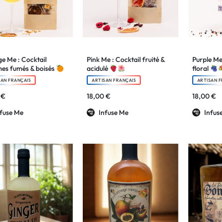
e Me : Cocktail
Pink Me : Cocktail fruité &
Purple Me 
es fumés & boisés
acidulé
floral
SAN FRANÇAIS
ARTISAN FRANÇAIS
ARTISAN F
0
€
18,00
€
18,00
€
nfuse Me
Infuse Me
Infus