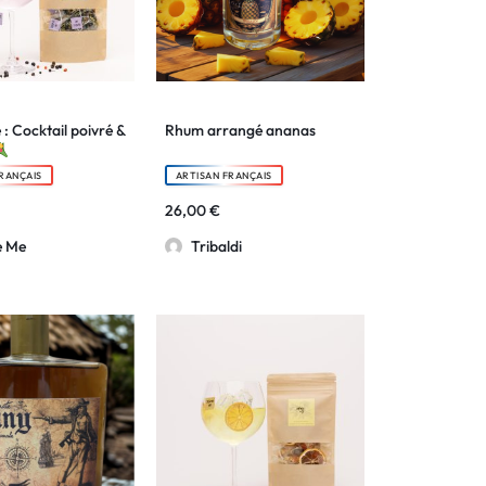
: Cocktail poivré &
Rhum arrangé ananas
RANÇAIS
ARTISAN FRANÇAIS
26,00
€
e Me
Tribaldi