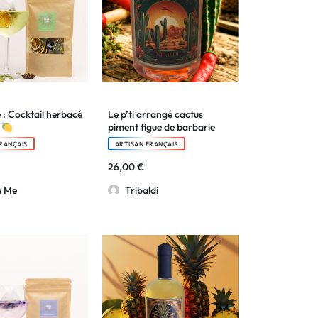
Suivre une commande
: Cocktail herbacé
Le p’ti arrangé cactus
piment figue de barbarie
RANÇAIS
ARTISAN FRANÇAIS
26,00
€
e Me
Tribaldi