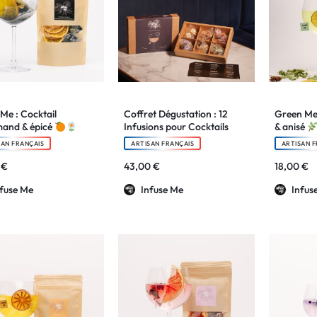
 Me : Cocktail
Coffret Dégustation : 12
Green Me 
and & épicé
Infusions pour Cocktails
& anisé
SAN FRANÇAIS
ARTISAN FRANÇAIS
ARTISAN F
0
€
43,00
€
18,00
€
nfuse Me
Infuse Me
Infus