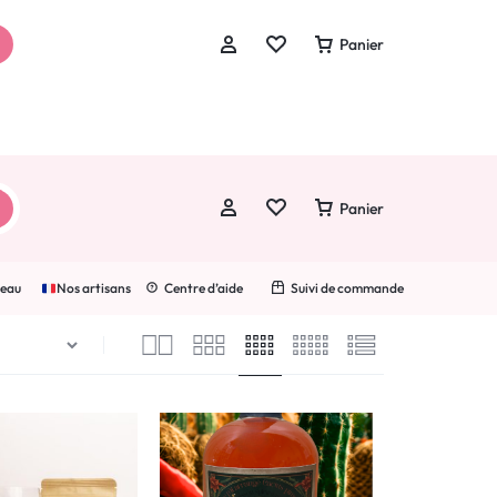
ion
.
Panier
Panier
Se connecter
Créer un compte
deau
Nos artisans
Centre d’aide
Suivi de commande
Wishlist
Suivre une commande
Se connecter
Créer un compte
Wishlist