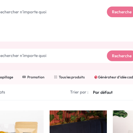
ellence française
:
artisans passionnés
,
gourmandises d'except
Recherche
Recherche
spillage
Promotion
Tous les produits
Générateur d’idée ca
ats
Trier par :