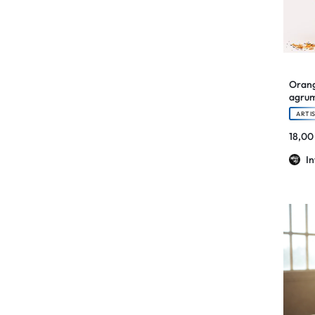
Orang
agrum
ARTI
18,0
I