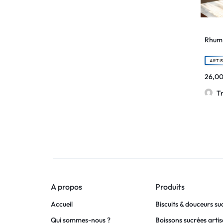
Rhum 
ARTI
26,0
Tr
A propos
Produits
Accueil
Biscuits & douceurs su
Qui sommes-nous ?
Boissons sucrées arti