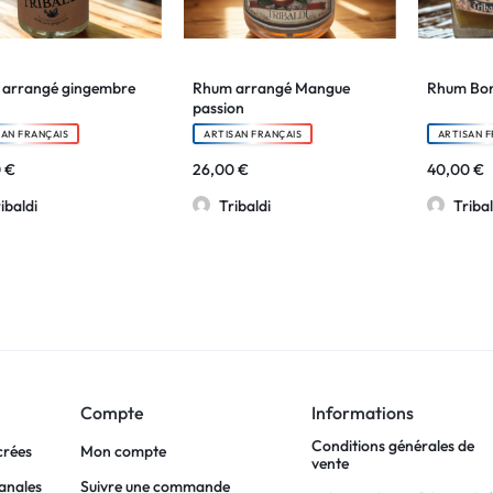
arrangé gingembre
Rhum arrangé Mangue
Rhum Bo
passion
SAN FRANÇAIS
ARTISAN FRANÇAIS
ARTISAN F
0
€
26,00
€
40,00
€
ibaldi
Tribaldi
Tribal
Compte
Informations
Conditions générales de
crées
Mon compte
vente
sanales
Suivre une commande