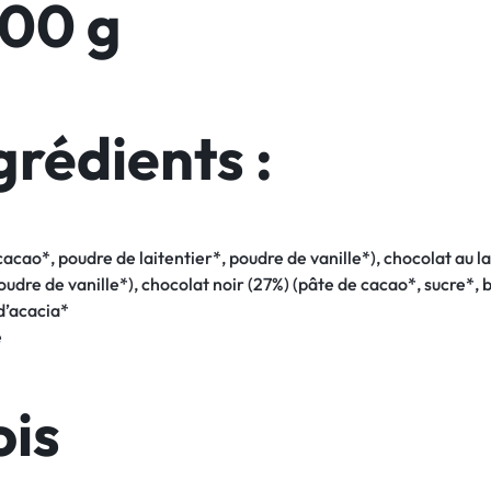
100 g
grédients :
acao*, poudre de laitentier*, poudre de vanille*), chocolat au la
oudre de vanille*), chocolat noir (27%) (pâte de cacao*, sucre*, 
d’acacia*
e
ois