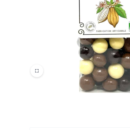
Chocolats artisanaux
Confiseries traditionnelles
À Tartiner
Produits sans sucre
Spécialités régionales
Box gourmandes