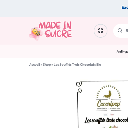
Exc
MADE
Anti-ga
IN
Artisan à la une
Accueil
»
Shop
»
Les Soufflés Trois Chocolats Bio
SUCRE
Biscuits & douceurs
Autour du Café & du Thé
La cave sucrée
Boissons sucrées