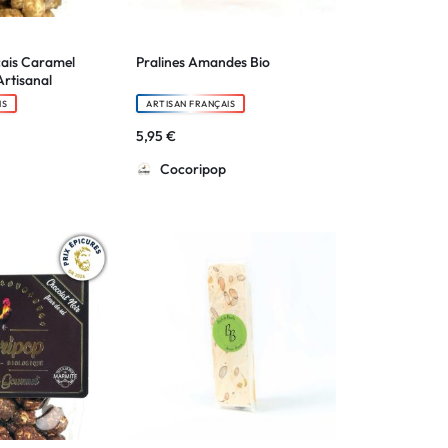
ais Caramel
Pralines Amandes Bio
Artisanal
IS
ARTISAN FRANÇAIS
5,95
€
Cocoripop