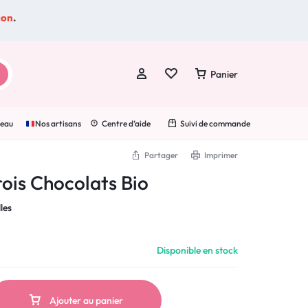
ion
.
Panier
deau
Nos artisans
Centre d’aide
Suivi de commande
Partager
Imprimer
rois Chocolats Bio
Se connecter
les
Créer un compte
Wishlist
Disponible en stock
Suivre une commande
Ajouter au panier