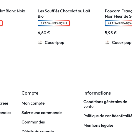
lat Blanc Noix
Les Soufflés Chocolat au Lait
Popcorn Franç
Bio
Noir Fleur de S
Médaillé d’Or
ARTISAN FRANÇAIS
ARTISAN FRANÇA
6,60
€
5,95
€
Cocoripop
Cocoripop
Compte
Informations
Conditions générales de
crées
Mon compte
vente
sanales
Suivre une commande
Politique de confidentitalit
Commandes
Mentions légales
Détails du compte