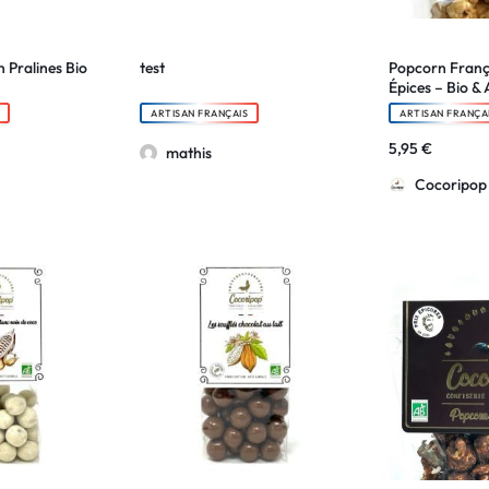
n Pralines Bio
test
Popcorn Franç
Épices – Bio & 
ARTISAN FRANÇAIS
ARTISAN FRANÇA
5,95
€
mathis
Cocoripop