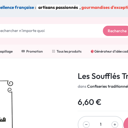
ellence française
:
artisans passionnés
,
gourmandises d'except
Recherche
spillage
Promotion
Tous les produits
Générateur d’idée ca
Les Soufflés T
dans
Confiseries traditionnel
6,60
€