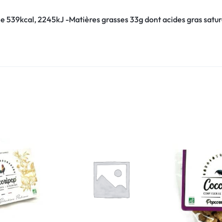
ie
539
kcal,
2245
kJ -Matières grasses 33g dont acides gras satur