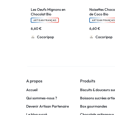
Les Oeufs Mignons en
Noisettes Choco
Chocolat Bio
de Coco Bio
ARTISAN FRANÇAIS
ARTISAN FRANÇAIS
6,60
€
6,60
€
Cocoripop
Cocoripop
A propos
Produits
Accueil
Biscuits & douceurs su
Qui sommes-nous ?
Boissons sucrées arti
Devenir Artisan Partenaire
Box gourmandes
Le blog sucré
Chocolats artisanaux