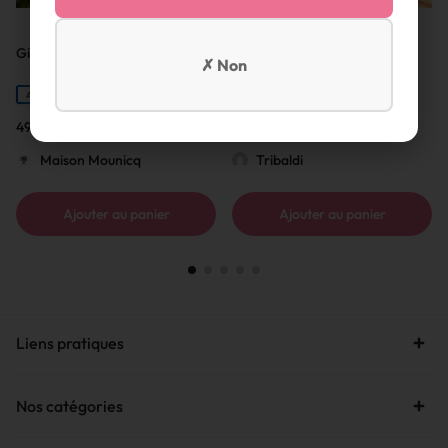
Gin Avem – Hippolais
Rhum arrangé gingembre
✗ Non
ARTISAN FRANÇAIS
ARTISAN FRANÇAIS
49,00
€
26,00
€
Maison Mounicq
Tribaldi
Ajouter au panier
Ajouter au panier
Liens pratiques
Nos catégories