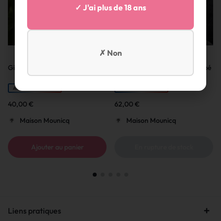
✓ J'ai plus de 18 ans
✗ Non
Gin Avem – Sylvia
Whisky ASSEMBLAGE – Tourbé
– Collection N°4
ARTISAN FRANÇAIS
ARTISAN FRANÇAIS
40,00
€
62,00
€
Maison Mounicq
Maison Mounicq
Ajouter au panier
En rupture de stock
Liens pratiques