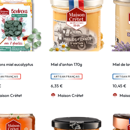
ns miel eucalyptus
Miel d’antan 170g
Miel de l
SAN FRANÇAIS
ARTISAN FRANÇAIS
ARTISAN F
€
6,35
€
10,45
€
aison Crétet
Maison Crétet
Maiso