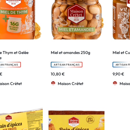
de Thym et Gelée
Miel et amandes 250g
Miel et C
e
SAN FRANÇAIS
ARTISAN FRANÇAIS
ARTISAN F
€
10,80
€
9,90
€
aison Crétet
Maison Crétet
Maiso