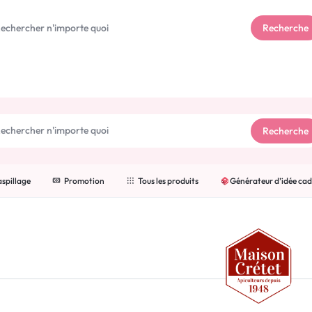
ellence française
:
artisans passionnés
,
gourmandises d'except
Recherche
Recherche
spillage
Promotion
Tous les produits
Générateur d’idée ca