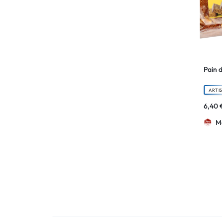
Pain d
ARTI
6,40
M