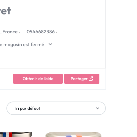
tet
Suivre une commande
,
France
0546682386
e magasin est fermé
Obtenir de l'aide
Partager