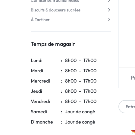
Confiseries traditionnelles
Biscuits & douceurs sucrées
Boissons sucrées
À Tartiner
À Tartiner
Chocolats artisanaux
Produits sans sucre
Temps de magasin
Confiseries traditionnelles
Spécialités régionales
Lundi
:
8h00
-
17h00
À Tartiner
Box gourmandes
Mardi
:
8h00
-
17h00
P
Produits sans sucre
Mercredi
:
8h00
-
17h00
Jeudi
:
8h00
-
17h00
Spécialités régionales
Vendredi
:
8h00
-
17h00
Box gourmandes
Samedi
:
Jour de congé
Dimanche
:
Jour de congé