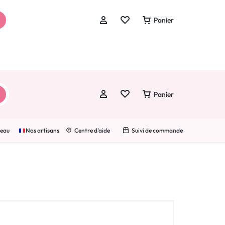
ion
.
Panier
Panier
Se connecter
Créer un compte
deau
Nos artisans
Centre d’aide
Suivi de commande
Wishlist
Suivre une commande
Se connecter
Créer un compte
Wishlist