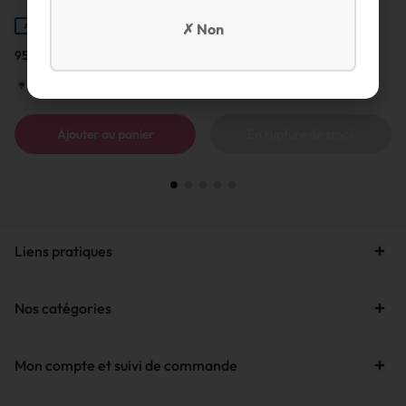
Collection N°1.04
✗ Non
ARTISAN FRANÇAIS
ARTISAN FRANÇAIS
95,00
€
68,00
€
Maison Mounicq
Maison Mounicq
Ajouter au panier
En rupture de stock
Liens pratiques
Nos catégories
Mon compte et suivi de commande