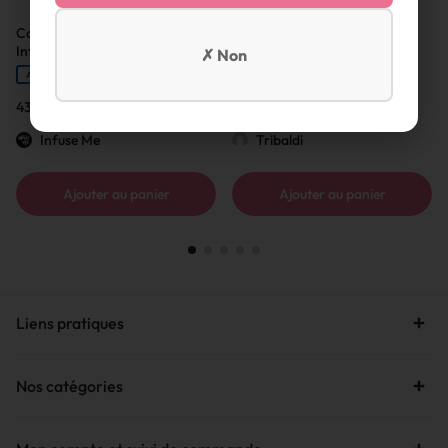
Coffret Dégustation : 12
Rhum Bonny
Infusions pour Cocktails
✗ Non
ARTISAN FRANÇAIS
ARTISAN FRANÇAIS
43,00
€
40,00
€
Infuse Me
Tribaldi
Ajouter au panier
Ajouter au panier
Liens pratiques
Nos catégories